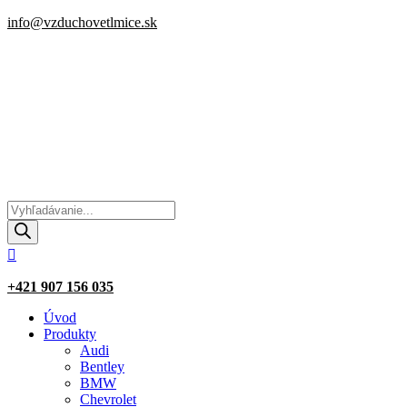
info@vzduchovetlmice.sk
Products
search

+421 907 156 035
Úvod
Produkty
Audi
Bentley
BMW
Chevrolet