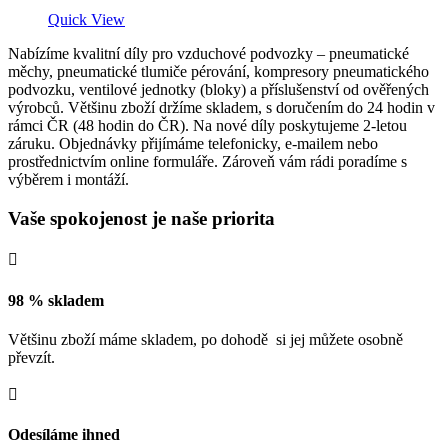
Quick View
Nabízíme kvalitní díly pro vzduchové podvozky – pneumatické
měchy, pneumatické tlumiče pérování, kompresory pneumatického
podvozku, ventilové jednotky (bloky) a příslušenství od ověřených
výrobců. Většinu zboží držíme skladem, s doručením do 24 hodin v
rámci ČR (48 hodin do ČR). Na nové díly poskytujeme 2-letou
záruku. Objednávky přijímáme telefonicky, e-mailem nebo
prostřednictvím online formuláře. Zároveň vám rádi poradíme s
výběrem i montáží.
Vaše spokojenost je naše priorita

98 % skladem
Většinu zboží máme skladem, po dohodě si jej můžete osobně
převzít.

Odesíláme ihned