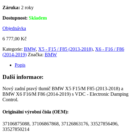
Záruka:
2 roky
Dostupnost:
Skladem
Objednávka
6 777,00
Kč
Kategorie:
BMW
,
X5 - F15 / F85 (2013-2018)
,
X6 - F16 / F86
(2014-2019)
Značka:
BMW
Popis
Další informace:
Nový zadní pravý tlumič BMW X5 F15/M F85 (2013-2018) a
BMW X6 F16/M F86 (2014-2019) s VDC - Electronic Damping
Control.
Originální výrobní čísla (OEM):
37106875088, 37106867868, 37126863176, 33527856496,
33527850214