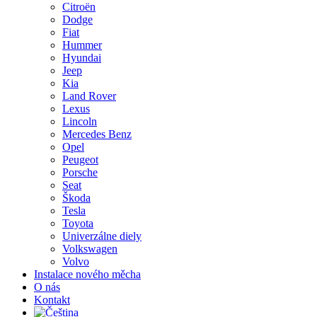
Citroën
Dodge
Fiat
Hummer
Hyundai
Jeep
Kia
Land Rover
Lexus
Lincoln
Mercedes Benz
Opel
Peugeot
Porsche
Seat
Škoda
Tesla
Toyota
Univerzálne diely
Volkswagen
Volvo
Instalace nového měcha
O nás
Kontakt