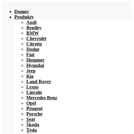
Domov
Produkty
Audi
Bentley
BMW
Chevrolet
Citroën
Dodge
Fiat
Hummer
Hyundai
Jeep
Kia
Land Rover
Lexus
Lincoln
Mercedes Benz
Opel
Peugeot
Porsche
Seat
Škoda
Tesla