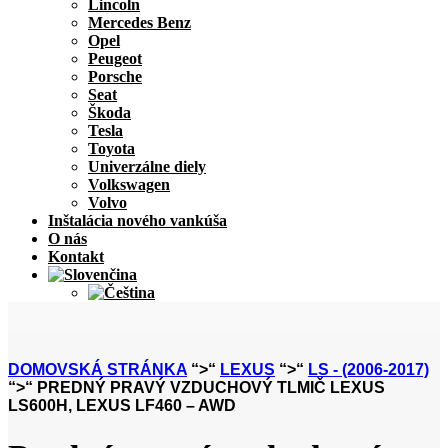
Lincoln
Mercedes Benz
Opel
Peugeot
Porsche
Seat
Škoda
Tesla
Toyota
Univerzálne diely
Volkswagen
Volvo
Inštalácia nového vankúša
O nás
Kontakt
DOMOVSKÁ STRÁNKA
“>“
LEXUS
“>“
LS - (2006-2017)
“>“ PREDNÝ PRAVÝ VZDUCHOVÝ TLMIČ LEXUS
LS600H, LEXUS LF460 – AWD