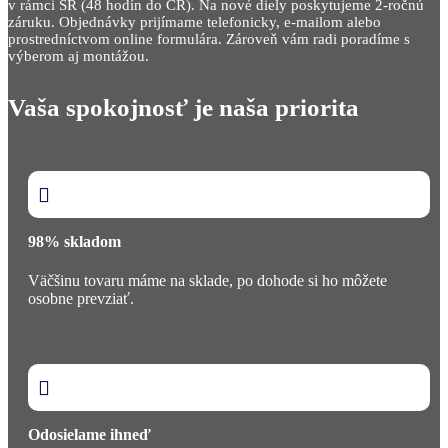
v rámci SR (48 hodín do ČR). Na nové diely poskytujeme 2-ročnú
záruku. Objednávky prijímame telefonicky, e-mailom alebo
prostredníctvom online formulára. Zároveň vám radi poradíme s
výberom aj montážou.
Vaša spokojnosť je naša priorita

98% skladom
Väčšinu tovaru máme na sklade, po dohode si ho môžete
osobne prevziať.

Odosielame ihneď