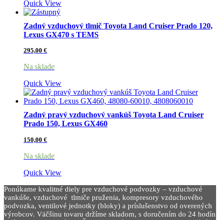
Quick View
Zadný vzduchový tlmič Toyota Land Cruiser Prado 120,
Lexus GX470 s TEMS
295,00
€
Na sklade
Quick View
Zadný pravý vzduchový vankúš Toyota Land Cruiser
Prado 150, Lexus GX460
150,00
€
Na sklade
Quick View
Ponúkame kvalitné diely pre vzduchové podvozky – vzduchové
vankúše, vzduchové tlmiče pruženia, kompresory vzduchového
podvozka, ventilové jednotky (bloky) a príslušenstvo od overených
výrobcov. Väčšinu tovaru držíme skladom, s doručením do 24 hodín