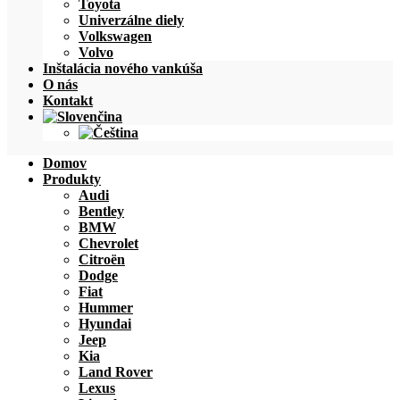
Toyota
Univerzálne diely
Volkswagen
Volvo
Inštalácia nového vankúša
O nás
Kontakt
Domov
Produkty
Audi
Bentley
BMW
Chevrolet
Citroën
Dodge
Fiat
Hummer
Hyundai
Jeep
Kia
Land Rover
Lexus