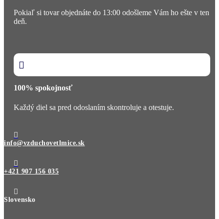
Pokiaľ si tovar objednáte do 13:00 odošleme Vám ho ešte v ten
deň.

100% spokojnosť
Každý diel sa pred odoslaním skontroluje a otestuje.

info@vzduchovetlmice.sk

+421 907 156 035

Slovensko