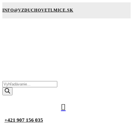
INFO@VZDUCHOVETLMICE.SK
Products
search

+421 907 156 035