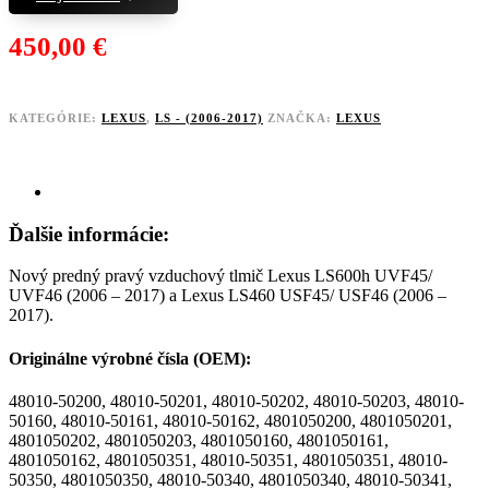
450,00
€
KATEGÓRIE:
LEXUS
,
LS - (2006-2017)
ZNAČKA:
LEXUS
Popis
Ďalšie informácie:
Nový predný pravý vzduchový tlmič Lexus LS600h UVF45/
UVF46 (2006 – 2017) a Lexus LS460 USF45/ USF46 (2006 –
2017).
Originálne výrobné čísla (OEM):
48010-50200, 48010-50201, 48010-50202, 48010-50203, 48010-
50160, 48010-50161, 48010-50162, 4801050200, 4801050201,
4801050202, 4801050203, 4801050160, 4801050161,
4801050162, 4801050351, 48010-50351, 4801050351, 48010-
50350, 4801050350, 48010-50340, 4801050340, 48010-50341,