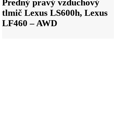
Predný pravý vzduchový
tlmič Lexus LS600h, Lexus
LF460 – AWD