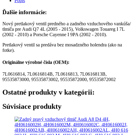
Popis
Ďalšie informácie:
Nový pretlakový ventil predného a zadného vzduchového vankúša/
tlmiča pre Audi Q7 4L (2005 - 2015), Volkswagen Touareg I 7L
(2002 - 2010) a Porsche Cayenne I 9PA (2002 - 2010).
Pretlakový ventil sa predáva bez mosadzného holendra (ako na
fotke).
Originálne výrobné čísla (OEM):
7L0616814, 7L0616814B, 7L0616813, 7L0616813B,
95535873000, 95535873002, 95535872000, 95535872002
Ostatné produkty v kategórii:
Súvisiace produkty