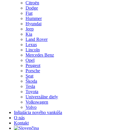
Citroën
Dodge
Fiat
Hummer
Hyundai
Jeep
Kia
Land Rover
Lexus
Lincoln
Mercedes Benz
Opel
Peugeot
Porsche
Seat
Škoda
Tesla
Toyota
Univerzálne diely
Volkswagen
Volvo
Inštalácia nového vankúša
O nás
Kontakt