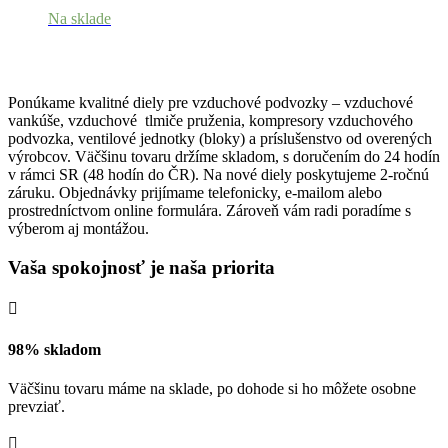
Na sklade
Ponúkame kvalitné diely pre vzduchové podvozky – vzduchové
vankúše, vzduchové tlmiče pruženia, kompresory vzduchového
podvozka, ventilové jednotky (bloky) a príslušenstvo od overených
výrobcov. Väčšinu tovaru držíme skladom, s doručením do 24 hodín
v rámci SR (48 hodín do ČR). Na nové diely poskytujeme 2-ročnú
záruku. Objednávky prijímame telefonicky, e-mailom alebo
prostredníctvom online formulára. Zároveň vám radi poradíme s
výberom aj montážou.
Vaša spokojnosť je naša priorita

98% skladom
Väčšinu tovaru máme na sklade, po dohode si ho môžete osobne
prevziať.
