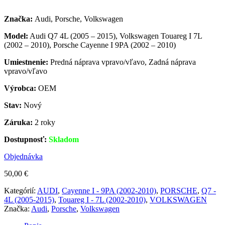
Značka:
Audi, Porsche, Volkswagen
Model:
Audi Q7 4L (2005 – 2015), Volkswagen Touareg I 7L
(2002 – 2010), Porsche Cayenne I 9PA (2002 – 2010)
Umiestnenie:
Predná náprava vpravo/vľavo, Zadná náprava
vpravo/vľavo
Výrobca:
OEM
Stav:
Nový
Záruka:
2 roky
Dostupnosť:
Skladom
Objednávka
50,00
€
Kategórií:
AUDI
,
Cayenne I - 9PA (2002-2010)
,
PORSCHE
,
Q7 -
4L (2005-2015)
,
Touareg I - 7L (2002-2010)
,
VOLKSWAGEN
Značka:
Audi
,
Porsche
,
Volkswagen