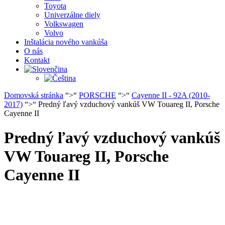
Toyota
Univerzálne diely
Volkswagen
Volvo
Inštalácia nového vankúša
O nás
Kontakt
Domovská stránka
“>“
PORSCHE
“>“
Cayenne II - 92A (2010-
2017)
“>“ Predný ľavý vzduchový vankúš VW Touareg II, Porsche
Cayenne II
Predný ľavý vzduchový vankúš
VW Touareg II, Porsche
Cayenne II