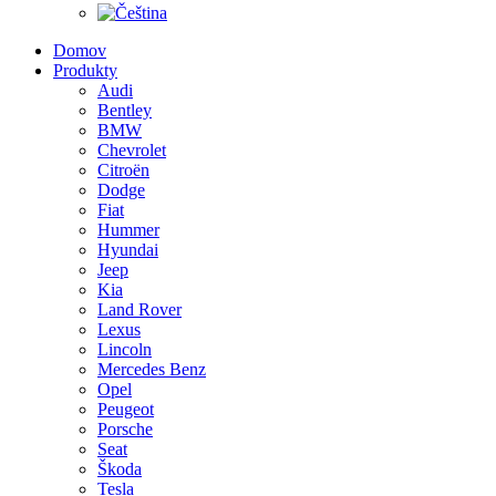
Domov
Produkty
Audi
Bentley
BMW
Chevrolet
Citroën
Dodge
Fiat
Hummer
Hyundai
Jeep
Kia
Land Rover
Lexus
Lincoln
Mercedes Benz
Opel
Peugeot
Porsche
Seat
Škoda
Tesla