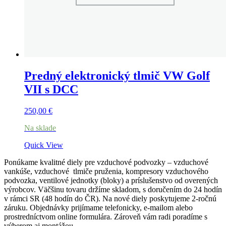
Predný elektronický tlmič VW Golf
VII s DCC
250,00
€
Na sklade
Quick View
Ponúkame kvalitné diely pre vzduchové podvozky – vzduchové
vankúše, vzduchové tlmiče pruženia, kompresory vzduchového
podvozka, ventilové jednotky (bloky) a príslušenstvo od overených
výrobcov. Väčšinu tovaru držíme skladom, s doručením do 24 hodín
v rámci SR (48 hodín do ČR). Na nové diely poskytujeme 2-ročnú
záruku. Objednávky prijímame telefonicky, e-mailom alebo
prostredníctvom online formulára. Zároveň vám radi poradíme s
výberom aj montážou.