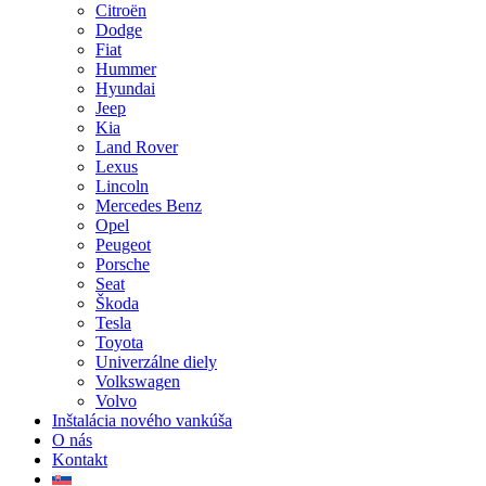
Citroën
Dodge
Fiat
Hummer
Hyundai
Jeep
Kia
Land Rover
Lexus
Lincoln
Mercedes Benz
Opel
Peugeot
Porsche
Seat
Škoda
Tesla
Toyota
Univerzálne diely
Volkswagen
Volvo
Inštalácia nového vankúša
O nás
Kontakt