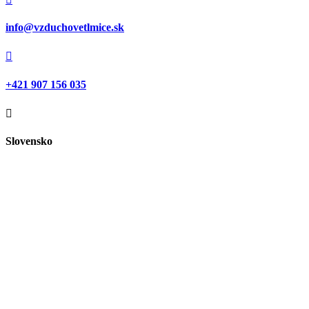
info@vzduchovetlmice.sk

+421 907 156 035

Slovensko
© Copyright 2025. Vzduchovetlmice.sk