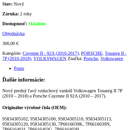
Stav:
Nový
Záruka:
2 roky
Dostupnosť:
Skladom
Objednávka
300,00
€
Kategórie:
Cayenne II - 92A (2010-2017)
,
PORSCHE
,
Touareg II -
7P (2010-2018)
,
VOLKSWAGEN
Značka:
Porsche
,
Volkswagen
Popis
Ďalšie informácie:
Nový predný ľavý vzduchový vankúš Volkswagen Touareg II 7P
(2010 – 2018) a Porsche Cayenne II 92A (2010 – 2017).
Originálne výrobné čísla (OEM):
95834305102, 95834305100, 95834305110, 95834305113,
95834305120, 95834305130, 7P6616039K, 7P6616039N,
7P6616403J, 7P6616403G, 7P6616403H